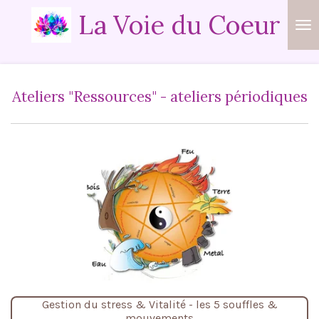
La Voie du Coeur
Passer
au
contenu
principal
Ateliers "Ressources" - ateliers périodiques
Gestion du stress & Vitalité - les 5 souffles &
mouvements