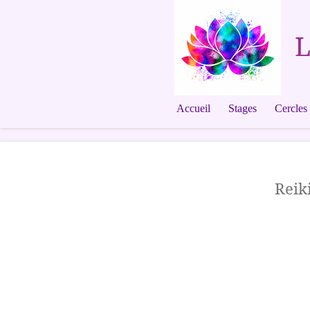
Passer
au
L
contenu
principal
Accueil
Stages
Cercles 
Reik