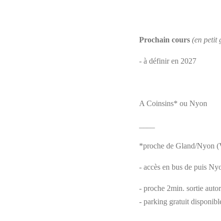
Prochain cours
(en petit
- à définir en 2027
A Coinsins* ou Nyon
____
*proche de Gland/Nyon (V
- accès en bus de puis Ny
- proche 2min. sortie auto
- parking gratuit disponib