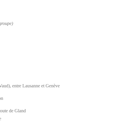
 groupe)
aud), entre Lausanne et Genève
on
route de Gland
le