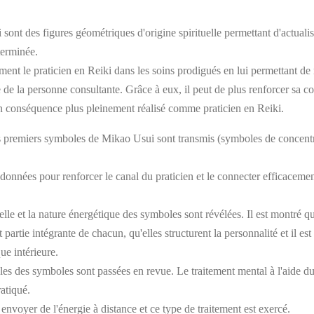
sont des figures géométriques d'origine spirituelle permettant d'actuali
terminée.
ement le praticien en Reiki dans les soins prodigués en lui permettant d
 de la personne consultante. Grâce à eux, il peut de plus renforcer sa c
 en conséquence plus pleinement réalisé comme praticien en Reiki.
is premiers symboles de Mikao Usui sont transmis (symboles de concentr
t données pour renforcer le canal du praticien et le connecter efficaceme
uelle et la nature énergétique des symboles sont révélées. Il est montré qu
partie intégrante de chacun, qu'elles structurent la personnalité et il e
e intérieure.
bles des symboles sont passées en revue. Le traitement mental à l'aide 
ratiqué.
envoyer de l'énergie à distance et ce type de traitement est exercé.