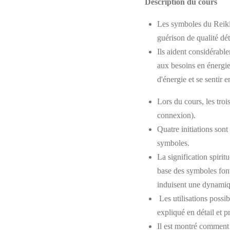
Description du cours
Les symboles du Reiki 
guérison de qualité dé
Ils aident considérabl
aux besoins en énergie
d'énergie et se sentir
Lors du cours, les tro
connexion).
Quatre initiations son
symboles.
La signification spirit
base des symboles font 
induisent une dynamiqu
Les utilisations possi
expliqué en détail et p
Il est montré comment 